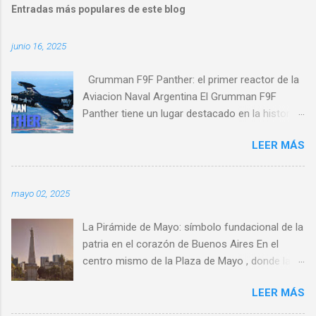
Entradas más populares de este blog
junio 16, 2025
Grumman F9F Panther: el primer reactor de la
Aviacion Naval Argentina El Grumman F9F
Panther tiene un lugar destacado en la historia
de la Aviacion Naval Argentina. Nacido en plena
LEER MÁS
posguerra, cuando el auge de los reactores
comenzó a dejar atrás a los veteranos
aparatos de pistón, el F9F nació de la
mayo 02, 2025
necesidad de la Armada de los Estados Unidos
de tener un caza embarcado capaz de dar
La Pirámide de Mayo: símbolo fundacional de la
cobertura tanto aire-aire como aire-tierra en el
patria en el corazón de Buenos Aires En el
nuevo entorno de combate de la década de
centro mismo de la Plaza de Mayo , donde late
1950. Este aparato monomotor, de alas rectas
la historia política y social de la Argentina, se
y armado con cuatro cañones de 20 mm en el
LEER MÁS
alza un monumento discreto pero
morro, entró en servicio en 1949 en la US Navy.
profundamente significativo: la Pirámide de