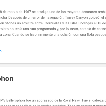
18 de marzo de 1967 se produjo uno de los mayores desastres ambien
cha. Después de un error de navegación, Torrey Canyon golpeó el 
en Stones un arrecife entre Cornualles y las Islas Sorlingas el 18 d
rolero no tenía una ruta programada y, por lo tanto, carecía de car
la zona. Cuando se hizo inminente una colisión con una flota pesque
re el Capitán y el timonel en cuanto a su posición exacta. Además s
cional que resultó significativo debido a la incertidumbre sobre si 
io
ierno manual o automático. Cuando se corrigió el problema, era inevit
as y los días siguientes, los extensos intentos de hacer flotar el bar
ultaron infructuosos e incluso ocasionaron la muerte de un miembr
andés, el capitán Hans Barend Stal. Después...
phon
HMS Bellerophon fue un acorazado de la Royal Navy. Fue el cabeza d
razado monocalibre de la marina británica. Toda su carrera transcurr