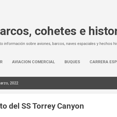
Ir al contenido principal
arcos, cohetes e histor
o información sobre aviones, barcos, naves espaciales y hechos his
AR
AVIACION COMERCIAL
BUQUES
CARRERA ESP
HISTORIAS PARA RECORDAR
arzo, 2022
to del SS Torrey Canyon