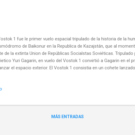
Vostok 1 fue le primer vuelo espacial tripulado de la historia de la 
módromo de Baikonur en la Republica de Kazajstán, que al moment
te de la extinta Union de Repúblicas Socialstas Soviéticas. Tripulad
ietico Yuri Gagarin, en vuelo del Vostok 1 convirtió a Gagarin en el
anzar el espacio exterior. El Vostok 1 consistia en un cohete lanza
 una potencia máxima de 970 Kn que propulsaba durante 118 segu
 con capacidad para un tripulante y un peso total de 2460 kg. El vuel
io
108 minutos de duración. Imágenes de la cápsula y de parte del panel 
 Vostok 1, Yuri Gagarin, se convirtió con este vuelo en el primer ser
erior. Gagarin nació en Klushino en 1934. Fue operario metalúrgico y 
ietica antes de ser cosmonauta. De...
MÁS ENTRADAS