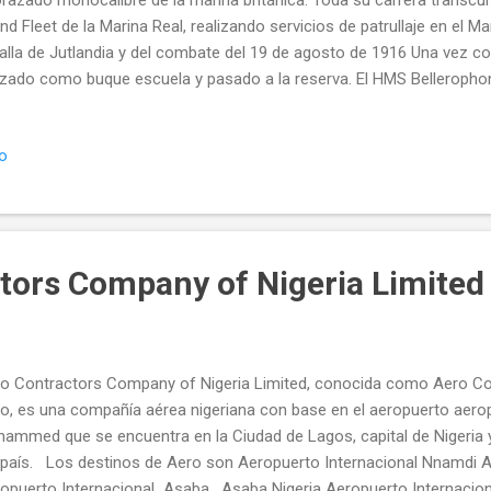
nd Fleet de la Marina Real, realizando servicios de patrullaje en el Mar
alla de Jutlandia y del combate del 19 de agosto de 1916 Una vez co
lizado como buque escuela y pasado a la reserva. El HMS Belleroph
ue vendido para ser desguazado en 1921. El diseño del HMS Bellero
adnought, con un ligero incremento en tamaño, protección acoraza
io
undaria más poderosa. Encuadrado en la Cuarta División de Línea de
do del capitán Edward Francis Bruen, participó de la Batalla de Jutla
tra el crucero de batalla alemán SMS Derfflinger, al cual consiguió im
otó contra la torr...
tors Company of Nigeria Limited
o Contractors Company of Nigeria Limited, conocida como Aero C
o, es una compañía aérea nigeriana con base en el aeropuerto aerop
ammed que se encuentra en la Ciudad de Lagos, capital de Nigeria y 
 país. Los destinos de Aero son Aeropuerto Internacional Nnamdi A
opuerto Internacional Asaba, Asaba Nigeria Aeropuerto Internaciona