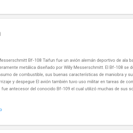
capitán Mantel nació el 30 de junio de 1922 era un piloto veterano d
 había recibido la Cruz de Vuelo Distinguido y la Medalla Aérea con 
itos como aviador. Dur...
n
Messerschmitt Bf-108 Taifun fue un avión alemán deportivo de ala b
eramente metálica diseñado por Willy Messerschmitt. El Bf-108 se d
sumo de combustible, sus buenas características de maniobra y s
rrizaje y despegue El avión también tuvo uso militar en tareas de co
 fue antecesor del conocido Bf-109 el cual utilizó muchas de sus so
struido en Alemania y en Francia bajo licencia por la Nord Aviación
0 Pingouin y Nord1100 Noralpha El Bf 108 Typhoon en su versión milit
io
rzas aéreas de Bulgaria, China, Croacia, Checoslovaquia, Francia, Alem
ón, Manchuco, Noruega, Polonia, Rumanía, España, Suiza, la Unión Sov
ados Unidos y Yugoslavia. Un Bf-108 fue el protagonista del inciden
sistio en que un aparato alemán aterriz...