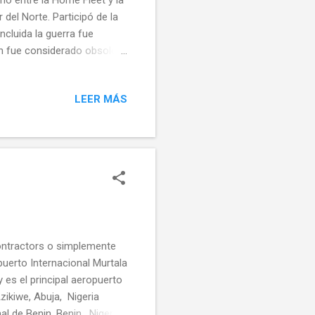
 del Norte. Participó de la
ncluida la guerra fue
on fue considerado obsoleto
phon derivaba del HMS
da y una batería
LEER MÁS
 la Royal Navy y bajo el
ndia en la cual abrió fuego
pactar, pero el proyectil
ontractors o simplemente
uerto Internacional Murtala
es el principal aeropuerto
zikiwe, Abuja, Nigeria
l de Benin, Benin, Nigeria