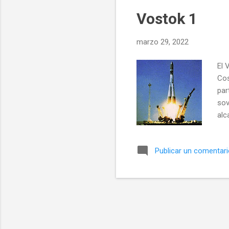
Vostok 1
marzo 29, 2022
El 
Cos
par
sov
alc
con
3KA
Publicar un comentar
de 
del
ext
Sov