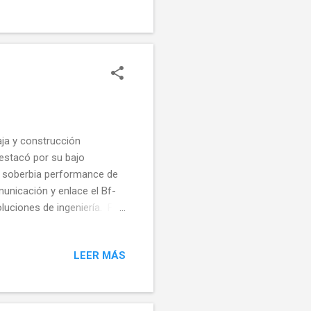
e la Segunda Guerra Mundial
hojas de roble por sus
aja y construcción
estacó por su bajo
u soberbia performance de
municación y enlace el Bf-
luciones de ingeniería. Fue
 Con el nombre de Nord
ar fue utilizado por las
LEER MÁS
ania, Hungría, Italia,
iética, el Reino Unido, los
te de Mechelen, el cual