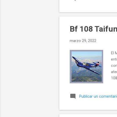
El 
que
mér
Bf 108 Taifu
marzo 29, 2022
El 
ent
con
ate
108
con
100
Publicar un comentar
fue
Jap
Est
con