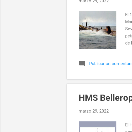
marzo 29, 2022
d
a
El 
s
Man
Sev
pet
de 
ent
adi
Publicar un comentar
gob
hor
res
hol
HMS Bellero
marzo 29, 2022
El 
aco