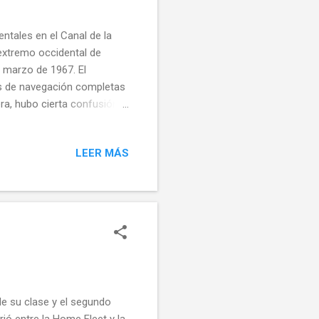
tales en el Canal de la
extremo occidental de
e marzo de 1967. El
tas de navegación completas
ra, hubo cierta confusión
e produjo un retraso
el buque estaba en modo de
LEER MÁS
able la colisión. En las
co fuera del arrecife
o del equipo de salvamento
e su clase y el segundo
ió entre la Home Fleet y la