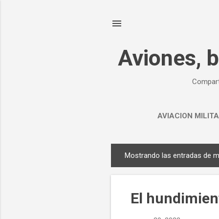
Aviones, b
Compart
AVIACION MILIT
Mostrando las entradas de m
E
n
t
El hundimien
r
a