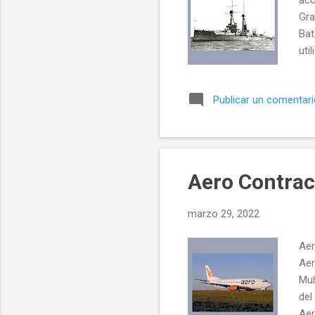
Gra
Bat
uti
y f
Dre
Publicar un comentar
sec
man
con
reb
Aero Contrac
marzo 29, 2022
Aer
Aer
Muh
del
Aer