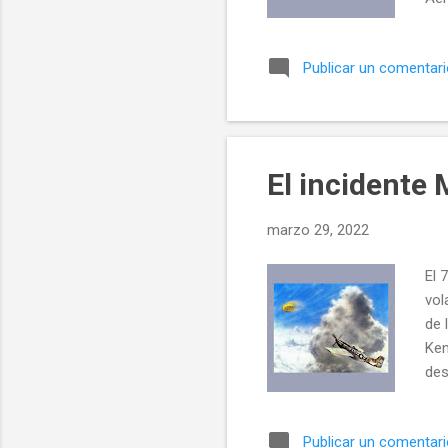
Aer
Aer
Publicar un comentar
Aer
Aer
Aer
fue
El incidente 
marzo 29, 2022
El 
vol
de 
Ken
des
hab
man
Publicar un comentar
y s