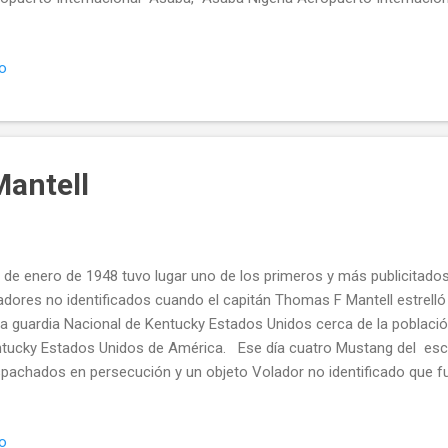
opuerto Internacional Margaret Ekpo, Calaba, Nigeria Aeropuerto K
opuerto Aminu Kano, Kano, Nigeria Aeropuerto Internacional Akanu I
io
opuerto Imo, Owerri, Nigeria Aeropuerto Internacional Port Harcourt,
opuerto Akwa Ibom, Uyo, Nigeria Aeropuerto Internacional Sadiq Abub
o fue fundada en 1958 por Schreiner Airways B.V de los Países Bajo
 cambia...
Mantell
7 de enero de 1948 tuvo lugar uno de los primeros y más publicitado
adores no identificados cuando el capitán Thomas F Mantell estrell
la guardia Nacional de Kentucky Estados Unidos cerca de la població
tucky Estados Unidos de América. Ese día cuatro Mustang del es
pachados en persecución y un objeto Volador no identificado que fu
itantes de la zona. Tres de los aparatos abandonaron la persecución 
tel continuó hasta aproximadamente una altura de 7600 m Cuándo p
io
e precipitó a tierra Luego de una caída en espiral presumiblemente d