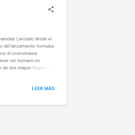
humanidad. Lanzado desde el
o del lanzamiento formaba
o por el cosmonauta
 primer ser humano en
dor de dos etapas Vostok K
ndos a una cápsula Vostok
o consistió en una órbita
LEER MÁS
de control. El tripulante
 humano en salir al espacio
piloto de la Fuerza Aerea