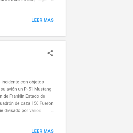
aduna, Kaduna, Nigeria
biam, Enugu, Nigeria
LEER MÁS
 Port Harcourt, Nigeria
akar III, Sokoto, Nigeria
s, su paquete accionario
s incidente con objetos
ó su avión un P-51 Mustang
n de Franklin Estado de
cuadrón de caza 156 Fueron
e divisado por varios
pero el avión tripulado por
erdió el control del mismo
LEER MÁS
ebido a la falta de oxígeno